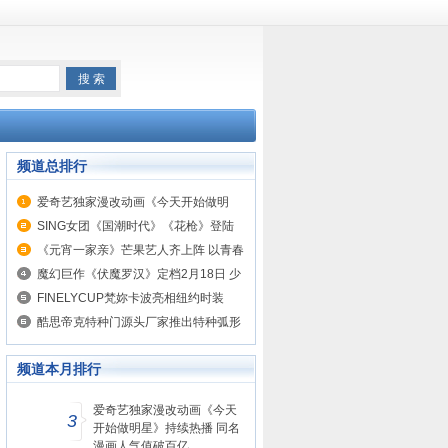
频道总排行
爱奇艺独家漫改动画《今天开始做明
星》持续热播 同名漫画人气值破百亿
SING女团《国潮时代》《花枪》登陆
央视音乐频道
《元宵一家亲》芒果艺人齐上阵 以青春
力量诠释抗疫情怀
魔幻巨作《伏魔罗汉》定档2月18日 少
年玄奘江流儿热血归来
FINELYCUP梵妳卡波亮相纽约时装
周，让东方之美映耀纽约
酷思帝克特种门源头厂家推出特种弧形
平开门
频道本月排行
爱奇艺独家漫改动画《今天
3
开始做明星》持续热播 同名
漫画人气值破百亿