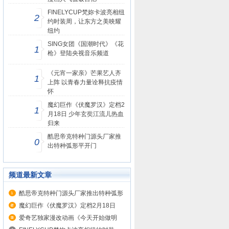
FINELYCUP梵妳卡波亮相纽
2
约时装周，让东方之美映耀
纽约
SING女团《国潮时代》《花
1
枪》登陆央视音乐频道
《元宵一家亲》芒果艺人齐
1
上阵 以青春力量诠释抗疫情
怀
魔幻巨作《伏魔罗汉》定档2
1
月18日 少年玄奘江流儿热血
归来
酷思帝克特种门源头厂家推
0
出特种弧形平开门
频道最新文章
酷思帝克特种门源头厂家推出特种弧形
平...
魔幻巨作《伏魔罗汉》定档2月18日
少...
爱奇艺独家漫改动画《今天开始做明