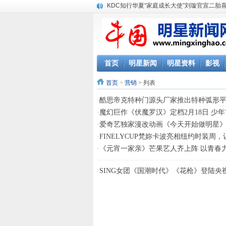
KDC知行华夏“家庭成长大使”刘璇官宣二胎
首页
明星新闻
明星资料
影视
首页
>
营销
> 列表
·
酷思帝克特种门源头厂家推出特种弧形
·
魔幻巨作《伏魔罗汉》定档2月18日 少
·
爱奇艺独家漫改动画《今天开始做明星》
·
FINELYCUP梵妳卡波亮相纽约时装周
·
《元宵一家亲》芒果艺人齐上阵 以青春
·
SING女团《国潮时代》《花枪》登陆央