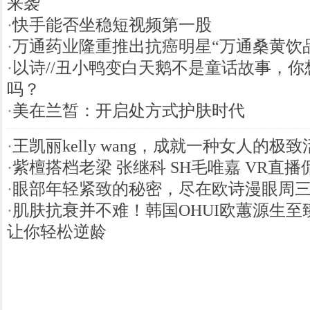
来袭
·
快手能否坐稳短视频第一股
·
万通药业隆重推出抗癌明星“万通桑黄饮
·
以诗//丑小鸭变白天鹅不是童话故事，你
吗？
·
美在兰皙：开启处方式护肤时代
·
王凯丽kelly wang，成就一种女人的极致
·
紫檀搭档老梁 张继科 SH毛唯嘉 VR直播
·
眼部年轻紧致的秘密，尽在欧诗漫眼周
·
肌肤抗衰并不难！韩国OHUI欧蕙源生至
让你轻松逆龄