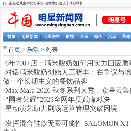
圣诞送儿童牛奶好不好 澳牧牛奶给孩子体贴呵护
客厅沙发墙上挂画选什么好？一些选画小经验分享给你
首页
明星新闻
明星资料
影视
音乐
综艺
活动
营销
首页
>
乐活
> 列表
·
6年700+店：满米酸奶如何用实力回应质
·
对话满米酸奶创始人王晓丰：在争议与
做一个长期主义的餐饮品牌
·
Max Mara 2026 秋冬系列大秀，众星
·
“网者荣耀”2023全网年度巅峰对决
·
星动演艺助力剧场运营管理突破困境
·
发挥混合鞋款无限可能性 SALOMON XT- 