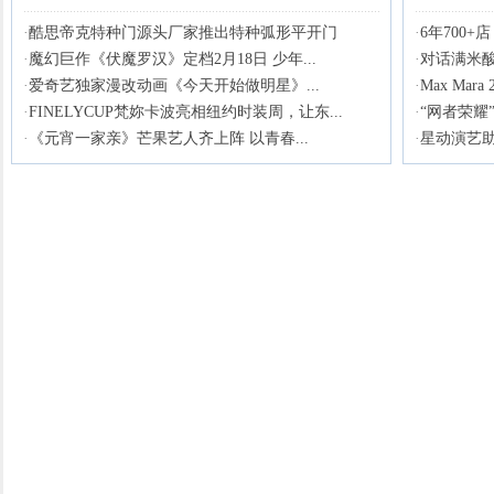
·
酷思帝克特种门源头厂家推出特种弧形平开门
·
6年700
·
魔幻巨作《伏魔罗汉》定档2月18日 少年...
·
对话满米酸
·
爱奇艺独家漫改动画《今天开始做明星》...
·
Max Ma
·
FINELYCUP梵妳卡波亮相纽约时装周，让东...
·
“网者荣耀
·
《元宵一家亲》芒果艺人齐上阵 以青春...
·
星动演艺