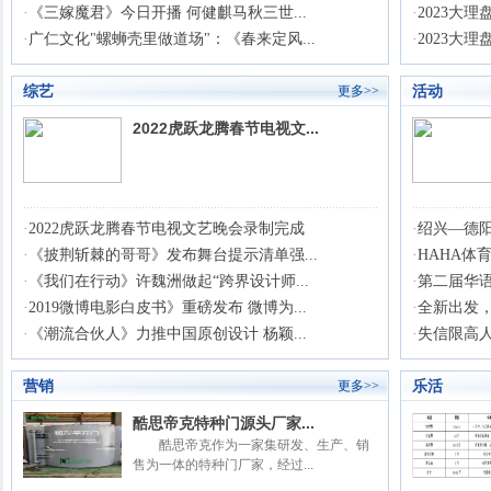
·
《三嫁魔君》今日开播 何健麒马秋三世...
·
2023大
·
广仁文化"螺蛳壳里做道场"：《春来定风...
·
2023大
综艺
活动
更多>>
2022虎跃龙腾春节电视文...
·
2022虎跃龙腾春节电视文艺晚会录制完成
·
绍兴—德阳
·
《披荆斩棘的哥哥》发布舞台提示清单强...
·
HAHA体
·
《我们在行动》许魏洲做起“跨界设计师...
·
第二届华语
·
2019微博电影白皮书》重磅发布 微博为...
·
全新出发，
·
《潮流合伙人》力推中国原创设计 杨颖...
·
失信限高
营销
乐活
更多>>
酷思帝克特种门源头厂家...
酷思帝克作为一家集研发、生产、销
售为一体的特种门厂家，经过...