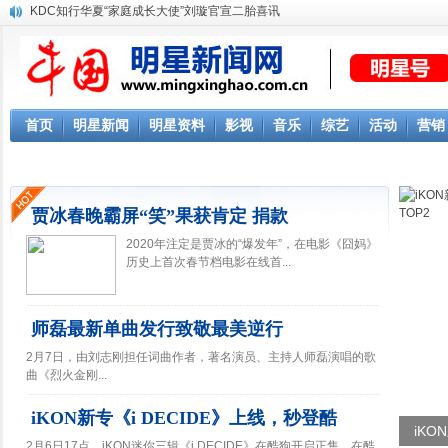
KDC知行华夏“家庭成长大使”刘璇官宣二胎喜讯
首页
明星新闻
明星资料
影视
音乐
综艺
活动
营销
贾冰春晚霸屏“笑”果获肯定 捐款
2020年注定是贾冰的“爆发年”，在电影《囧妈》
历史上首次春节档电影在线首...
师磊最新单曲发行致敬最美逆行
2月7日，由刘志刚担任词曲作者，著名演员、主持人师磊演唱的歌
曲《烈火金刚...
iKON新专《i DECIDE》上线，秒登酷
全能
2月6日17点，iKON迷你三辑《i DECIDE》在酷狗开启正售。在酷