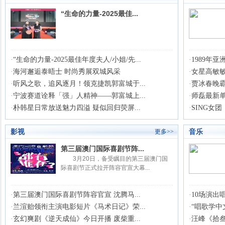
“生命的力量-2025最佳...
·
“生命的力量-2025最佳年度夫人/小姐/先...
·
1989年
·
海河邂逅泰晤士 时尚秀展双城风采
·
女星高敏敏
·
听风之歌，追风逐月！领克捷凯郭富城于...
·
贾冰春晚霸
·
宁波赛道诠释「强」人精神——郭富城上...
·
师磊最新
·
朴韩星日常放送魅力四溢 疑似回归荧屏...
·
SING女
影视
音乐
更多>>
第三届澳门国际喜剧节阵...
3月20日，备受瞩目的第三届澳门国
际喜剧节正式拉开阵容官宣大幕...
·
第三届澳门国际喜剧节阵容官宣 沈腾马...
·
10场演出
·
兰渲贻领衔主演电影短片《马术日记》荣...
·
“唱歌学中文
·
玄幻爽剧《逆天成仙》今日开播 废柴重...
·
汪峰《拾叁