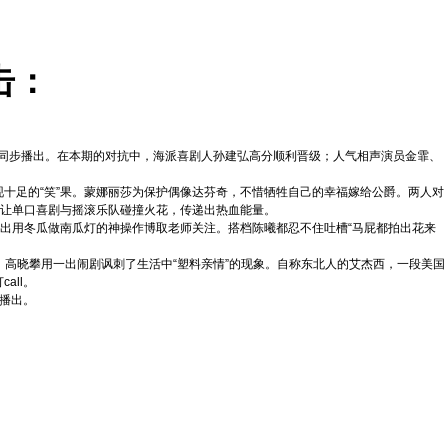
击：
同步播出。在本期的对抗中，海派喜剧人孙建弘高分顺利晋级；人气相声演员金霏、
足的“笑”果。蒙娜丽莎为保护偶像达芬奇，不惜牺牲自己的幸福嫁给公爵。两人对
，让单口喜剧与摇滚乐队碰撞火花，传递出热血能量。
出用冬瓜做南瓜灯的神操作博取老师关注。搭档陈曦都忍不住吐槽“马屁都拍出花来
高晓攀用一出闹剧讽刺了生活中“塑料亲情”的现象。自称东北人的艾杰西，一段美国
all。
播出。