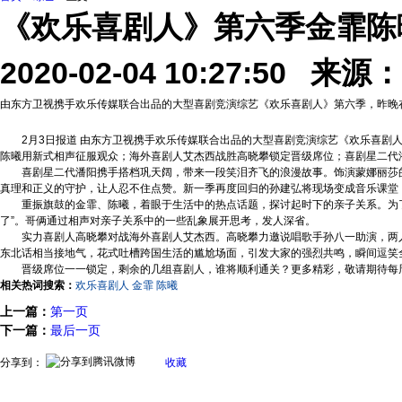
《欢乐喜剧人》第六季金霏陈
2020-02-04 10:27:50 来源：
由东方卫视携手欢乐传媒联合出品的大型喜剧竞演综艺《欢乐喜剧人》第六季，昨晚
2月3日报道 由东方卫视携手欢乐传媒联合出品的大型喜剧竞演综艺《欢乐喜剧人
陈曦用新式相声征服观众；海外喜剧人艾杰西战胜高晓攀锁定晋级席位；喜剧星二代
喜剧星二代潘阳携手搭档巩天阔，带来一段笑泪齐飞的浪漫故事。饰演蒙娜丽莎的潘
真理和正义的守护，让人忍不住点赞。新一季再度回归的孙建弘将现场变成音乐课堂
重振旗鼓的金霏、陈曦，着眼于生活中的热点话题，探讨起时下的亲子关系。为了不
了”。哥俩通过相声对亲子关系中的一些乱象展开思考，发人深省。
实力喜剧人高晓攀对战海外喜剧人艾杰西。高晓攀力邀说唱歌手孙八一助演，两人同台
东北话相当接地气，花式吐槽跨国生活的尴尬场面，引发大家的强烈共鸣，瞬间逗笑全
晋级席位一一锁定，剩余的几组喜剧人，谁将顺利通关？更多精彩，敬请期待每周
相关热词搜索：
欢乐喜剧人
金霏
陈曦
上一篇：
第一页
下一篇：
最后一页
分享到：
收藏