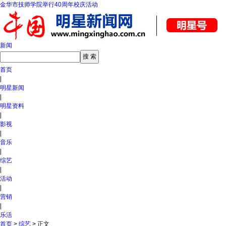
金华市技师学院举行40周年校庆活动
新闻
首页
|
明星新闻
|
明星资料
|
影视
|
音乐
|
综艺
|
活动
|
营销
|
乐活
首页
>
综艺
> 正文