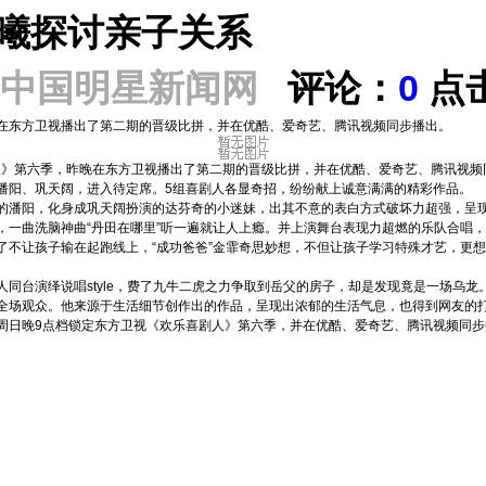
曦探讨亲子关系
中国明星新闻网
评论：
0
点
在东方卫视播出了第二期的晋级比拼，并在优酷、爱奇艺、腾讯视频同步播出。
》第六季，昨晚在东方卫视播出了第二期的晋级比拼，并在优酷、爱奇艺、腾讯视频
潘阳、巩天阔，进入待定席。5组喜剧人各显奇招，纷纷献上诚意满满的精彩作品。
阳，化身成巩天阔扮演的达芬奇的小迷妹，出其不意的表白方式破坏力超强，呈现十
，一曲洗脑神曲“丹田在哪里”听一遍就让人上瘾。并上演舞台表现力超燃的乐队合唱
让孩子输在起跑线上，“成功爸爸”金霏奇思妙想，不但让孩子学习特殊才艺，更想
演绎说唱style，费了九牛二虎之力争取到岳父的房子，却是发现竟是一场乌龙。
场观众。他来源于生活细节创作出的作品，呈现出浓郁的生活气息，也得到网友的打c
日晚9点档锁定东方卫视《欢乐喜剧人》第六季，并在优酷、爱奇艺、腾讯视频同步