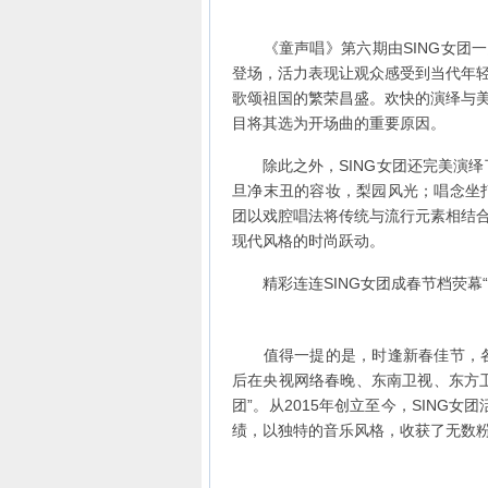
《童声唱》第六期由SING女团一曲
登场，活力表现让观众感受到当代年
歌颂祖国的繁荣昌盛。欢快的演绎与
目将其选为开场曲的重要原因。
除此之外，SING女团还完美演绎
旦净末丑的容妆，梨园风光；唱念坐打
团以戏腔唱法将传统与流行元素相结
现代风格的时尚跃动。
精彩连连SING女团成春节档荧幕“
值得一提的是，时逢新春佳节，各大
后在央视网络春晚、东南卫视、东方
团”。从2015年创立至今，SING
绩，以独特的音乐风格，收获了无数