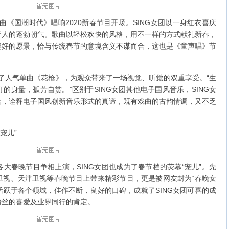
《国潮时代》唱响2020新春节目开场。SING女团以一身红衣喜庆
轻人的蓬勃朝气。歌曲以轻松欢快的风格，用不一样的方式献礼新春，
美好的愿景，恰与传统春节的意境含义不谋而合，这也是《童声唱》节
了人气单曲《花枪》，为观众带来了一场视觉、听觉的双重享受。“生
的身量，孤芳自赏。”区别于SING女团其他电子国风音乐，SING女
合，诠释电子国风创新音乐形式的真谛，既有戏曲的古韵情调，又不乏
宠儿”
春晚节目争相上演，SING女团也成为了春节档的荧幕“宠儿”。先
卫视、天津卫视等春晚节目上带来精彩节目，更是被网友封为“春晚女
女团活跃于各个领域，佳作不断，良好的口碑，成就了SING女团可喜的成
粉丝的喜爱及业界同行的肯定。