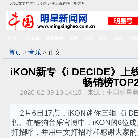
SING女团拜大年：亮相东南卫视春晚开场大秀
首页
明星新闻
明星资料
影视
音乐
综艺
活动
营销
首页
>
音乐
> 正文
iKON新专《i DECIDE
畅销榜TOP
2020-02-09 10:14:15 来源：
中国明星
2月6日17点，iKON迷你三辑《i 
售。在酷狗音乐官博中，iKON的6位
打招呼，并用中文打招呼和感谢大家的