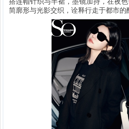
搭连帽针织与半裙，墨镜加持，在夜色
简廓形与光影交织，诠释行走于都市的