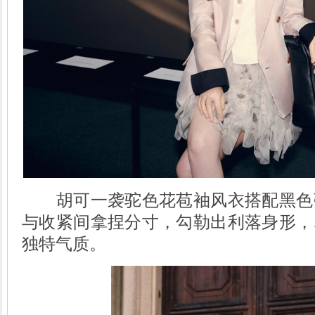
胡可一袭驼色花苞袖风衣搭配黑色
与收紧间拿捏分寸，勾勒出利落身形，
独特气质。