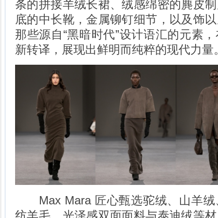
条的拼接羊绒长裙、绒感绵密的麂皮制
底的中长靴，金属铆钉细节，以及饰以
那些源自“黑暗时代”设计语汇的元素
新转译，展现出鲜明而纯粹的现代力量
Max Mara 匠心甄选驼绒、山羊
纺羊毛、光泽感双面面料与泰迪绒等材