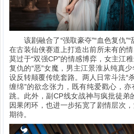
该剧融合了“强取豪夺”“血色复仇”“
在古装仙侠赛道上打造出前所未有的情
莫过于“双强CP”的情感博弈，女主江
复仇的“恶”女魔，男主江景淮从纯真
设反转颠覆传统套路。两人日常斗法“杀
缠绵”的欲念张力，既有纯爱戳心，亦
跳。此外，副CP线女战神与疯批徒弟
因果闭环，也进一步拓宽了剧情层次，
期待。