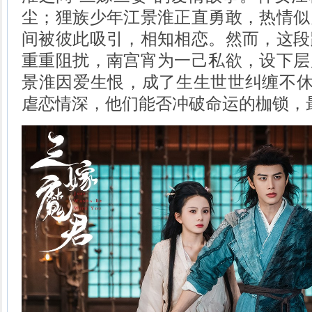
尘；狸族少年江景淮正直勇敢，热情似
间被彼此吸引，相知相恋。然而，这段
重重阻扰，南宫宵为一己私欲，设下层
景淮因爱生恨，成了生生世世纠缠不休
虐恋情深，他们能否冲破命运的枷锁，