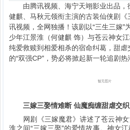
由腾讯视频、海宁天翊影业出品，徐
健麒、马秋元领衔主演的古装仙侠剧《
讯视频，全网独播！该剧以“三生三嫁”
少年江景淮（何健麒 饰）与苍云神女江
纯爱救赎到相爱相杀的宿命纠葛，甜虐
的“双强CP”，势必将掀起新一轮追剧热
三嫁三娶情难断 仙魔痴缠甜虐交织
网剧《三嫁魔君》讲述了苍云神女
淮之间“三嫁三娶”的爱情故事。神女