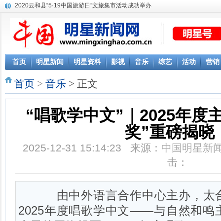
2020云和县“5·19中国旅游日”文旅集市活动成功举办
《口袋学长团》11月24日开播 创新玩法打造冬季限定学长
WST Career关注留学生的求职问题
苏宁百货羽绒服超品日鹅绒羽绒服低至1.5折起
首页
明星新闻
明星资料
影视
音乐
综艺
活动
营销
首页
>
音乐
> 正文
“唱歌学中文”｜2025年度
奖”重磅揭晓
2025-12-31 15:14:23 来源：
中国明星新
击：
由中外语言合作中心主办，太合
2025年度唱歌学中文——与自然和