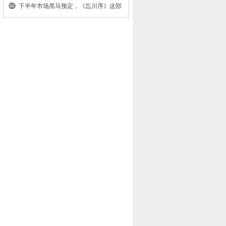
飙
下半年市场黑马预定，《忘川序》这部
新...