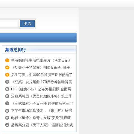
频道总排行
兰渲贻领衔主演电影短片《马术日记》
荣获年度最佳儿童演员奖
《功夫小子特警爹》明星见面会, 杨玉
印创世界纪录
后生可畏，中国90后导演王良居然拍了
鲨鱼题材的电影
《囧妈》发片尾曲 170斤徐峥被曝背黄
妈跑十公里
DC《猛禽小队》公布海量剧照 全面展
现小丑女生活
治愈系韩剧《柔美的细胞小将》第二季
上线！咚漫可看全集
《三嫁魔君》今日开播 何健麒马秋三世
痴缠引爆仙魔恋
下半年市场黑马预定，《忘川序》这部
新剧究竟好在哪
电影《追锋》杀青，女版“安欣”追锋狂
飙
品质高分剧《天下人家》 温情催泪大戏
正在热播