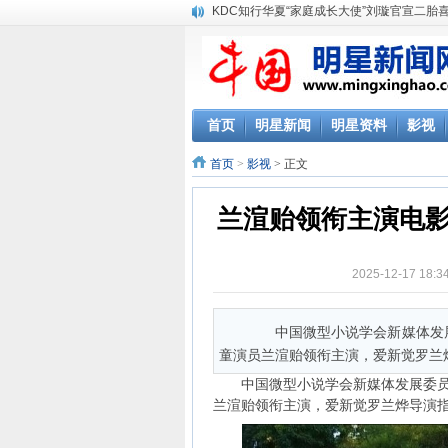
KDC知行华夏“家庭成长大使”刘璇官宣二胎
首页
明星新闻
明星资料
影视
首页
>
影视
> 正文
兰渲贻领衔主演电
2025-12-17 18
中国微型小说学会新媒体发展
童演员兰渲贻领衔主演，爱新觉罗兰烨
中国微型小说学会新媒体发展委员会
兰渲贻领衔主演，爱新觉罗兰烨导演