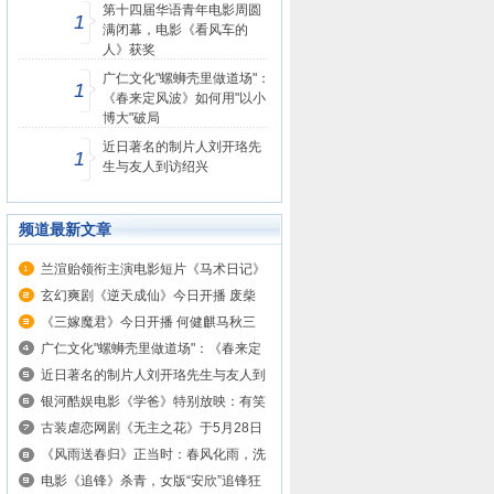
第十四届华语青年电影周圆
1
满闭幕，电影《看风车的
人》获奖
广仁文化"螺蛳壳里做道场"：
1
《春来定风波》如何用"以小
博大"破局
近日著名的制片人刘开珞先
1
生与友人到访绍兴
频道最新文章
兰渲贻领衔主演电影短片《马术日记》
荣...
玄幻爽剧《逆天成仙》今日开播 废柴
重...
《三嫁魔君》今日开播 何健麒马秋三
世...
广仁文化"螺蛳壳里做道场"：《春来定
风...
近日著名的制片人刘开珞先生与友人到
访...
银河酷娱电影《学爸》特别放映：有笑
有...
古装虐恋网剧《无主之花》于5月28日
在...
《风雨送春归》正当时：春风化雨，洗
净...
电影《追锋》杀青，女版“安欣”追锋狂