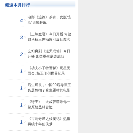
频道本月排行
电影《追锋》杀青，女版“安
4
欣”追锋狂飙
《三嫁魔君》今日开播 何健
3
麒马秋三世痴缠引爆仙魔恋
玄幻爽剧《逆天成仙》今日
2
开播 废柴重生逆袭成仙
《功夫小子特警爹》明星见
1
面会, 杨玉印创世界纪录
后生可畏，中国90后导演王
1
良居然拍了鲨鱼题材的电影
《野王》—大叔萝莉带你一
1
起原始丛林冒险
《古剑奇谭之伏魔纪》热播
1
再续十年仙侠梦